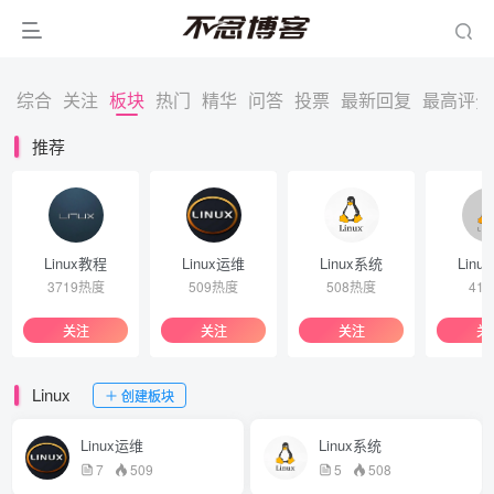
综合
关注
板块
热门
精华
问答
投票
最新回复
最高评分
推荐
Linux教程
Linux运维
Linux系统
Linu
3719热度
509热度
508热度
41
关注
关注
关注
关
Linux
创建板块
Linux运维
Linux系统
7
509
5
508