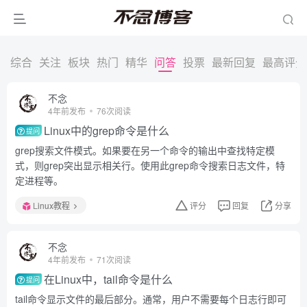
综合
关注
板块
热门
精华
问答
投票
最新回复
最高评分
不念
4年前发布
76次阅读
Linux中的grep命令是什么
提问
grep搜索文件模式。如果要在另一个命令的输出中查找特定模
式，则grep突出显示相关行。使用此grep命令搜索日志文件，特
定进程等。
Linux教程
评分
回复
分享
不念
4年前发布
71次阅读
在Linux中，tail命令是什么
提问
tail命令显示文件的最后部分。通常，用户不需要每个日志行即可