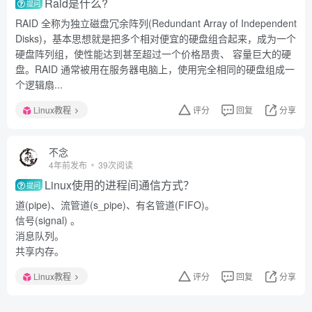
Raid是什么?
提问
RAID 全称为独立磁盘冗余阵列(Redundant Array of Independent
Disks)，基本思想就是把多个相对便宜的硬盘组合起来，成为一个
硬盘阵列组，使性能达到甚至超过一个价格昂贵、 容量巨大的硬
盘。RAID 通常被用在服务器电脑上，使用完全相同的硬盘组成一
个逻辑扇...
Linux教程
评分
回复
分享
不念
4年前发布
39次阅读
Linux使用的进程间通信方式？
提问
道(pipe)、流管道(s_pipe)、有名管道(FIFO)。
信号(signal) 。
消息队列。
共享内存。
Linux教程
评分
回复
分享