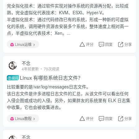
完全拟化技术：通过软件实现对操作系统的资源再分配，比较成
熟，完全虚拟化代表技术：KVM、ESXI、Hyper-V。
半虚拟化技术：通过代码修改已有的系统，形成一种新的可虚拟
化的系统，调用硬件资源去安装多个系统，整体速度上相对高一
点，半虚拟化代表技术：Xen。...
Linux运维
评分
回复
分享
不念
4年前更新
70次阅读
Linux 有哪些系统日志文件？
提问
比较重要的是/var/log/messages日志文件。
该日志文件是许多进程日志文件的汇总，从该文件可以看出任何
入侵企图或成功的入侵。另外，如果胖友的系统里有 ELK 日志集
中收集，它也会被收集进去。
Linux教程
评分
回复
分享
不念