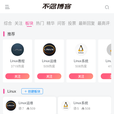
综合
关注
板块
热门
精华
问答
投票
最新回复
最高评分
推荐
Linux教程
Linux运维
Linux系统
Linu
3719热度
509热度
508热度
41
关注
关注
关注
关
Linux
创建板块
Linux运维
Linux系统
7
509
5
508