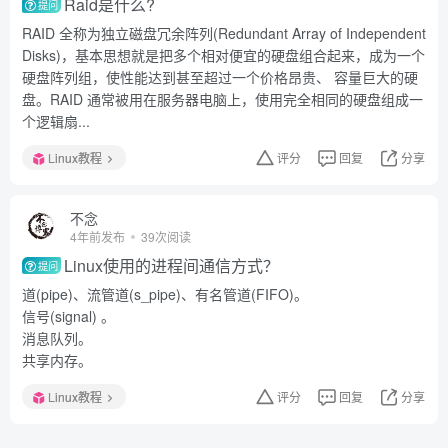
Raid是什么?
提问
RAID 全称为独立磁盘冗余阵列(Redundant Array of Independent
Disks)，基本思想就是把多个相对便宜的硬盘组合起来，成为一个
硬盘阵列组，使性能达到甚至超过一个价格昂贵、 容量巨大的硬
盘。RAID 通常被用在服务器电脑上，使用完全相同的硬盘组成一
个逻辑扇...
Linux教程
评分
回复
分享
不念
4年前发布
39次阅读
Linux使用的进程间通信方式？
提问
道(pipe)、流管道(s_pipe)、有名管道(FIFO)。
信号(signal) 。
消息队列。
共享内存。
Linux教程
评分
回复
分享