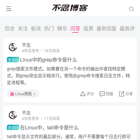
综合
关注
板块
热门
精华
问答
投票
最新回复
最高评分
不念
4年前发布
76次阅读
Linux中的grep命令是什么
提问
grep搜索文件模式。如果要在另一个命令的输出中查找特定模
式，则grep突出显示相关行。使用此grep命令搜索日志文件，特
定进程等。
Linux教程
评分
回复
分享
不念
4年前发布
71次阅读
在Linux中，tail命令是什么
提问
tail命令显示文件的最后部分。通常，用户不需要每个日志行即可