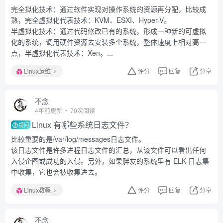
完全拟化技术：通过软件实现对操作系统的资源再分配，比较成
熟，完全虚拟化代表技术：KVM、ESXI、Hyper-V。
半虚拟化技术：通过代码修改已有的系统，形成一种新的可虚拟
化的系统，调用硬件资源去安装多个系统，整体速度上相对高一
点，半虚拟化代表技术：Xen。...
Linux运维
评分
回复
分享
不念
4年前更新
70次阅读
Linux 有哪些系统日志文件？
提问
比较重要的是/var/log/messages日志文件。
该日志文件是许多进程日志文件的汇总，从该文件可以看出任何
入侵企图或成功的入侵。另外，如果胖友的系统里有 ELK 日志集
中收集，它也会被收集进去。
Linux教程
评分
回复
分享
不念