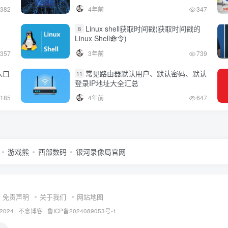
382
4年前
347
Linux shell获取时间戳(获取时间戳的
8
Linux Shell命令)
357
3年前
739
入口
常见路由器默认用户、默认密码、默认
11
登录IP地址大全汇总
185
4年前
647
游戏熊
西部数码
银河录像局官网
免责声明
关于我们
网站地图
 2024 ·
不念博客
·
鲁ICP备2024089053号-1