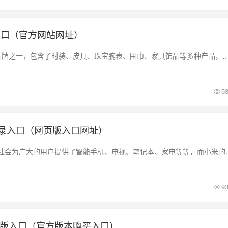
录入口（官方网站网址）
Gucci是全球奢侈品品牌之一，包含了时装、皮具、珠宝腕表、围巾、家具饰品等多种产品，而通过Gucci官网可以查看商品和购买商品等，那Gucci官网入口在哪里呢
5
录入口（网页版入口网址）
小米在现如今的智能社会为广大的用户提供了智能手机、电视、笔记本、家
9
网正版入口（官方版本购买入口）