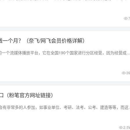
员多少钱一个月？（奈飞/网飞会员价格详解）
Netflix作为全球最牛的一个流媒体播放平台，它在全国190个国家进行分区经营，因为经营成本的不同和各个地区汇率的不同，所有的会员收费价格都有所不同。并且不同地区所享
3
口（粉笔官方网址链接）
成人职业考试每年都会有非常多的人参加，如事业单位、考研、法考、公考
2.5