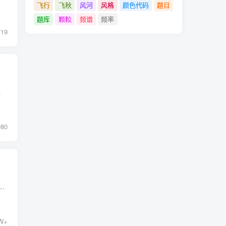
飞行
飞秋
风河
风格
颜色代码
题目
题库
颗粒
频谱
频率
719
受的影视资源，订阅支付...
980
、建造等等，而这些考试都是需要我们认真的学习才可以通过考核的，那我们在哪里可以学习到这些专业相关的知识呢？粉笔网就...
W+