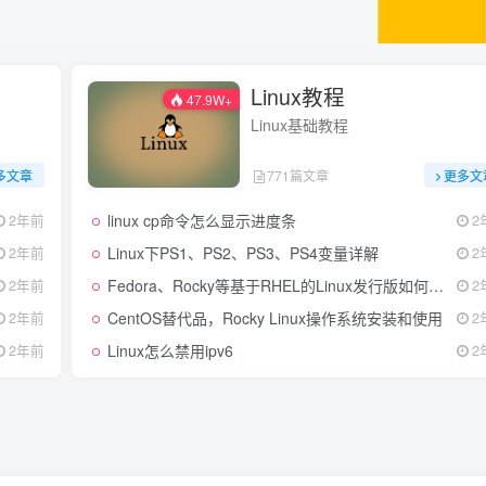
Linux教程
47.9W+
Linux基础教程
多文章
771篇文章
更多文
linux cp命令怎么显示进度条
2年前
2
Linux下PS1、PS2、PS3、PS4变量详解
2年前
2
Fedora、Rocky等基于RHEL的Linux发行版如何重置忘记的root密码？
2年前
2
CentOS替代品，Rocky Linux操作系统安装和使用
2年前
2
Linux怎么禁用ipv6
2年前
2