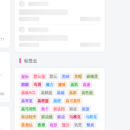
道想要观看这些丰富的影...
471
标签云
门的经典影视资源、还有一些其他国家的热播剧，你都可以在上面看到。奈飞/Netflix里面包括的影视资源相当的丰富，并且观...
鼠标
默认值
默认
黑树
黑帽
麻辣烫
麒麟
鸟哥
魔力
魔兽
高防
高速
高级ACL
高精度
高端
高斯
高性能
293
高带宽
高密度
高密
高可靠性
高可用性
骨干
验证码
验证
驱逐
驱动程序
驱动器
驱动
马赛克
马斯克
香港站
香港
首部
饿汉
饥荒
餐具
在上面能够看到很多我们在其他地方都不能看到的优秀的视频资源，Netflix目前是...