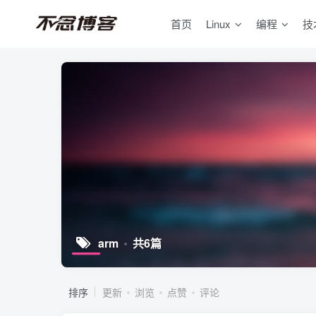
首页
Linux
编程
技
arm
共6篇
排序
更新
浏览
点赞
评论