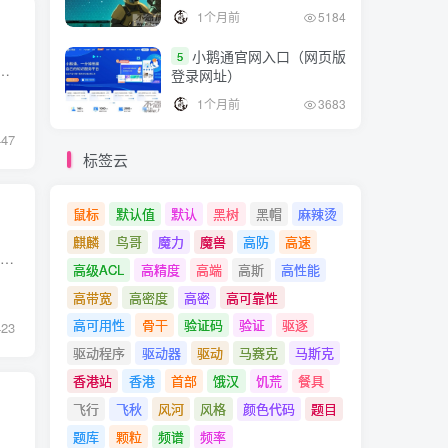
1个月前
5184
小鹅通官网入口（网页版
5
AMD等公司生产。 x86架构是一种基于英特尔公司的指令集架构，最初用于英特尔公司的微处理器。 它是一种广泛应用于个人计算机和服务器领域的架构...
登录网址）
1个月前
3683
447
标签云
鼠标
默认值
默认
黑树
黑帽
麻辣烫
麒麟
鸟哥
魔力
魔兽
高防
高速
最新发布的 Armbian 有助于解决在 Arm 计算机上安装并运行 Linux 发行版的困难 —— 这是一项不小的挑战。 今年 3 月我们 评测的联想 Thinkpad X13S 第一代，是我们评估的首款主流 Arm 驱动笔记...
高级ACL
高精度
高端
高斯
高性能
高带宽
高密度
高密
高可靠性
高可用性
骨干
验证码
验证
驱逐
423
驱动程序
驱动器
驱动
马赛克
马斯克
香港站
香港
首部
饿汉
饥荒
餐具
飞行
飞秋
风河
风格
颜色代码
题目
题库
颗粒
频谱
频率
我们在本文中总结发布内容。 EndeavourOS Artemis 发布：22.06 EndeavourOSArtemis 版本...