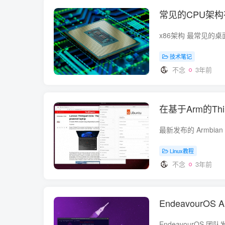
常见的CPU架
技术笔记
不念
3年前
在基于Arm的Thi
Linux教程
不念
3年前
EndeavourOS