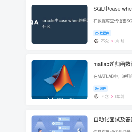
SQL中case 
数据库
不念
3年前
matlab递归函
编程
不念
3年前
自动化面试及答