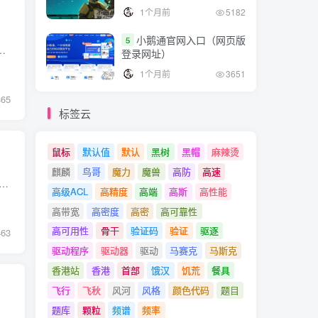
1个月前
5182
小鹅通官网入口（网页版
5
的结果。 在这篇文章中，我们将详细介绍CASE WHEN的用法。 1. CASE WHEN是什么？ CASE WHEN是SQL中...
登录网址）
1个月前
3651
365
标签云
鼠标
默认值
默认
黑树
黑帽
麻辣烫
麒麟
鸟哥
魔力
魔兽
高防
高速
是指函数在执行过程中直接或间接调用自身的函数。 递归函数通常用于解决可以分解为更简单子问题的问题，特别是当子问题与原始问题具有相似的结构时。 递归函数通常包含两个...
高级ACL
高精度
高端
高斯
高性能
高带宽
高密度
高密
高可靠性
高可用性
骨干
验证码
验证
驱逐
463
驱动程序
驱动器
驱动
马赛克
马斯克
香港站
香港
首部
饿汉
饥荒
餐具
飞行
飞秋
风河
风格
颜色代码
题目
题库
颗粒
频谱
频率
试最大的缺陷是什么？ 不稳定 可靠性不强 不易维护 成本与收益 如何判断 case 是否通过？ 断言，与预期结果进行比较。 你项目中有多少 case，通过率怎么样？ 按实际回答，总数：...