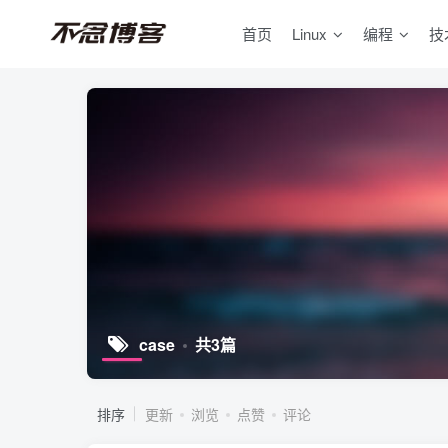
首页
Linux
编程
技
case
共3篇
排序
更新
浏览
点赞
评论