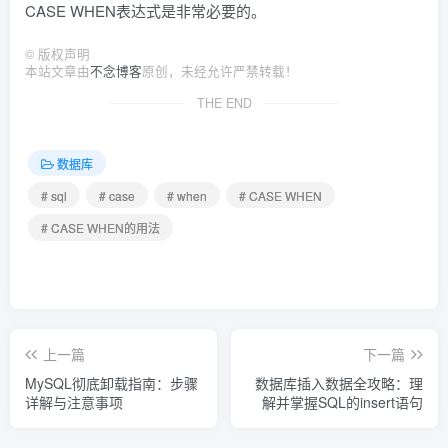
CASE WHEN表达式是非常必要的。
©
版权声明
本站文章由
不念博客
原创，未经允许严禁转载！
THE END
数据库
# sql
# case
# when
# CASE WHEN
# CASE WHEN的用法
上一篇
下一篇
MySQL彻底卸载指南：步骤
数据库插入数据全攻略：理
详解与注意事项
解并掌握SQL的insert语句