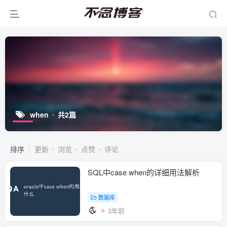
when
共2篇
排序
更新
浏览
点赞
评论
SQL中case when的详细用法解析
数据库
3年前