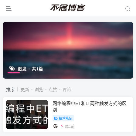
触发
共1篇
排序
更新
浏览
点赞
评论
网络编程中ET和LT两种触发方式的区
别
技术笔记
3年前