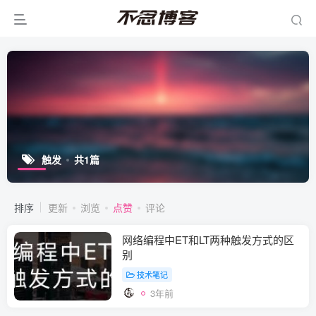
触发
共1篇
排序
更新
浏览
点赞
评论
网络编程中ET和LT两种触发方式的区
别
技术笔记
3年前