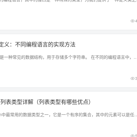
定义：不同编程语言的实现方法
一、简介 字符串数组是一种常见的数据结构，用于存储多个字符串。 在不同的编程语言中，字符串数组的定义和使用方式略有不同。 本文将详细介绍如何在常见编程语言（如C
类型-列表类型详解（列表类型有哪些优点）
列表（List）是Python中最常用的数据类型之一，它是一个有序的集合，其中的元素可以是任意类型的数据，包括数字、字符串、布尔