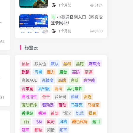
1个月前
5184
小鹅通官网入口（网页版
5
各种参数和设置，允许用户定制程序的行为。 接下来，让我们深入了解配置文件的含义、特点以及如何使用。 一、配置文件的定...
登录网址）
1个月前
3683
564
标签云
鼠标
默认值
默认
黑树
黑帽
麻辣烫
麒麟
鸟哥
魔力
魔兽
高防
高速
为二叉树的遍历提供了一种更高效的方式。 本文将详细解释线索二叉树的定义、特点以及在实际应用中的作用。 1. 线索二叉树...
高级ACL
高精度
高端
高斯
高性能
高带宽
高密度
高密
高可靠性
高可用性
骨干
验证码
验证
驱逐
481
驱动程序
驱动器
驱动
马赛克
马斯克
香港站
香港
首部
饿汉
饥荒
餐具
飞行
飞秋
风河
风格
颜色代码
题目
题库
颗粒
频谱
频率
口是一种特殊的类型，为我们提供了一种定义类之间的契约的方式。 接口不仅可以定义类的行为，还可以作为类型使用。 本文将深入探讨Java接口的作用和意义...