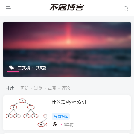
二叉树
共5篇
排序
更新
浏览
点赞
评论
什么是Mysql索引
数据库
3年前