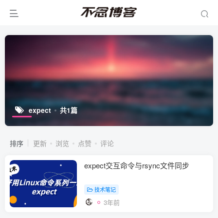
expect
共1篇
排序
更新
浏览
点赞
评论
expect交互命令与rsync文件同步
技术笔记
3年前