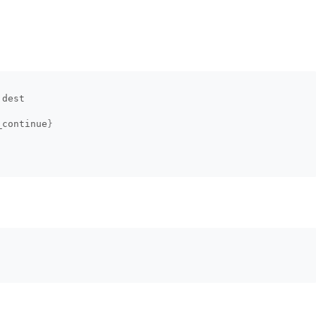
:dest
_continue
}