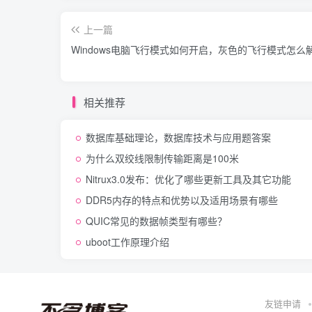
        show_usage;   
        exit 
1
;   
上一篇
fi   
Windows电脑飞行模式如何开启，灰色的飞行模式怎么
while
true
do
        case 
"$1"
in
        -h 
|
 -help
)
相关推荐
        show_usage   
;;
        -s 
|
 -source
)
 source_file
数据库基础理论，数据库技术与应用题答案
        echo $soutce_file   
为什么双绞线限制传输距离是100米
        shift 
2
;;
Nitrux3.0发布：优化了哪些更新工具及其它功能
        -d 
|
 -dest
)
 des_file=$
2
        echo $des_file   
DDR5内存的特点和优势以及适用场景有哪些
        auto_rsync   
QUIC常见的数据帧类型有哪些？
        auto_ssh   
;;
uboot工作原理介绍
        *
)
        show_usage   
        exit 
1
;;
        esac   
友链申请
done