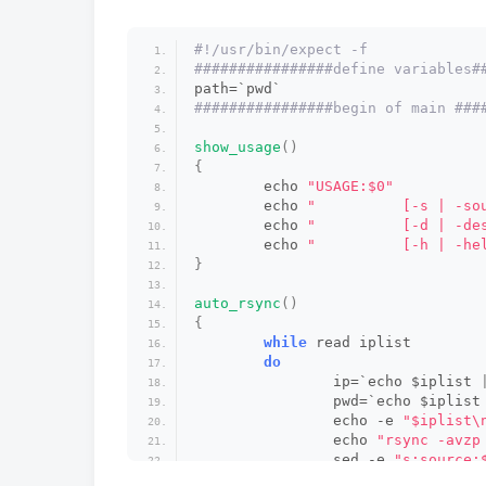
#!/usr/bin/expect -f   
################define variables#
path=`pwd` 
################begin of main ###
show_usage
()
{
        echo 
"USAGE:$0"
        echo 
"          [-s | -so
        echo 
"          [-d | -de
        echo 
"          [-h | -he
}
auto_rsync
()
{
while
 read iplist   
do
                ip=`echo $iplist 
                pwd=`echo $iplist
                echo -e 
"$iplist\
                echo 
"rsync -avzp
                sed -e 
"s;source;
                sed -i 
"s;dest;$d