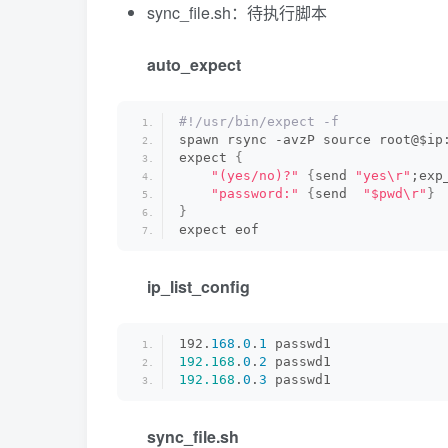
sync_file.sh：待执行脚本
auto_expect
#!/usr/bin/expect -f
spawn rsync -avzP source root@$ip
expect 
{
"(yes/no)?"
{
send 
"yes\r"
;exp
"password:"
{
send  
"$pwd\r"
}
}
expect eof
ip_list_config
192.
168
.
0
.
1
 passwd1
192.168
.
0
.
2
 passwd1
192.168
.
0
.
3
 passwd1
sync_file.sh