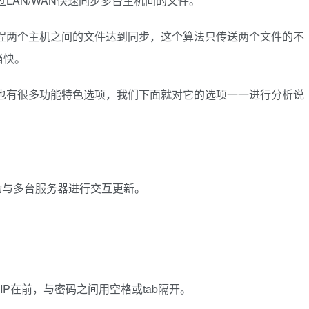
过LAN/WAN快速同步多台主机间的文件。
本地和远程两个主机之间的文件达到同步，这个算法只传送两个文件的不
当快。
命令也有很多功能特色选项，我们下面就对它的选项一一进行分析说
动与多台服务器进行交互更新。
置文件，IP在前，与密码之间用空格或tab隔开。