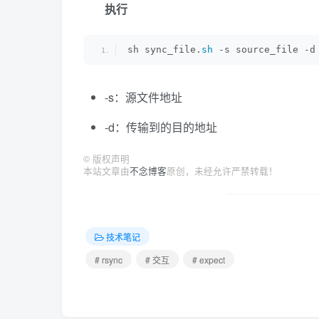
执行
                sed -i 
"s;$ip;$ip
                sed -i 
"s;$pwd;$p
                chmod +x $path/au
                $path/auto_expect
sh sync_file.
sh
 -s source_file -d
        done 
<
 $path/ip_list_conf
}
auto_ssh
()
-s：源文件地址
{
while
 read iplist   
do
-d：传输到的目的地址
                ip=`echo $iplist 
                pwd=`echo $iplist
©
版权声明
                echo -e 
"$iplist\
本站文章由
不念博客
原创，未经允许严禁转载！
                echo 
"ssh root@$i
                sed -e 
"s;source;
                sed -i 
"s;rsync -
                sed -i 
"s;:dest;;
                sed -i 
"s;$ip;$ip
技术笔记
                sed -i 
"s;$pwd;$p
                chmod +x $path/au
# rsync
# 交互
# expect
        done 
<
 $path/ip_list_conf
        exit 
1
}
if
[
$# -ne 4 ];then   
        echo -e 
"\e[32;5;1m pleas