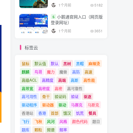
1个月前
5182
小鹅通官网入口（网页版
5
登录网址）
1个月前
3651
标签云
鼠标
默认值
默认
黑树
黑帽
麻辣烫
麒麟
鸟哥
魔力
魔兽
高防
高速
高级ACL
高精度
高端
高斯
高性能
高带宽
高密度
高密
高可靠性
高可用性
骨干
验证码
验证
驱逐
驱动程序
驱动器
驱动
马赛克
马斯克
香港站
香港
首部
饿汉
饥荒
餐具
飞行
飞秋
风河
风格
颜色代码
题目
题库
颗粒
频谱
频率