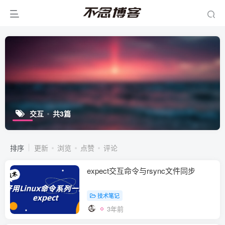
交互
共3篇
排序
更新
浏览
点赞
评论
expect交互命令与rsync文件同步
技术笔记
3年前