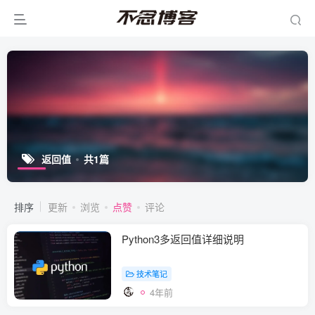
返回值
共1篇
排序
更新
浏览
点赞
评论
Python3多返回值详细说明
技术笔记
4年前