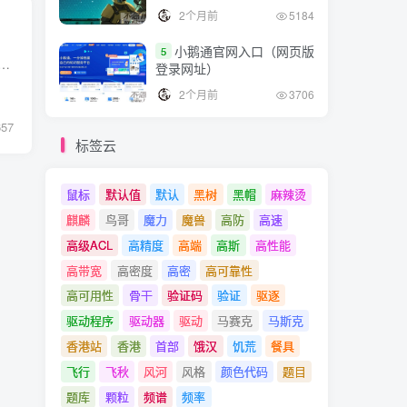
2个月前
5184
小鹅通官网入口（网页版
5
 Netfilter是Linux内核中的一部分，其主要功能是网络数据包过滤，即Linux内核的防火墙。 Netfilter提供了一个强大、灵活的框架来管理和控制Linux系统上的网络通信...
登录网址）
2个月前
3706
657
标签云
鼠标
默认值
默认
黑树
黑帽
麻辣烫
麒麟
鸟哥
魔力
魔兽
高防
高速
高级ACL
高精度
高端
高斯
高性能
高带宽
高密度
高密
高可靠性
高可用性
骨干
验证码
验证
驱逐
驱动程序
驱动器
驱动
马赛克
马斯克
香港站
香港
首部
饿汉
饥荒
餐具
飞行
飞秋
风河
风格
颜色代码
题目
题库
颗粒
频谱
频率