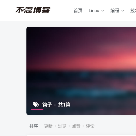
首页
Linux
编程
技
钩子
共1篇
排序
更新
浏览
点赞
评论