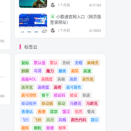
1个月前
5184
小鹅通官网入口（网页版
5
统，不仅免费，而且功能强大，可定制性高。 这篇文章将详细介绍Linux系统下的常用软件安装命令，为大家提供便利的操作指南。 2. 包管理工具 在Linux下安装...
登录网址）
1个月前
3683
855
标签云
鼠标
默认值
默认
黑树
黑帽
麻辣烫
麒麟
鸟哥
魔力
魔兽
高防
高速
MySQL 是一个非常流行的小型关系型数据库管理系统，2008年1月16号被Sun公司收购。目前 MySQL 被广泛地应用在中小型 网站中。由于其体积小、速度快、总体拥有成本低，尤其是开放源码这一特点，许...
高级ACL
高精度
高端
高斯
高性能
高带宽
高密度
高密
高可靠性
高可用性
骨干
验证码
验证
驱逐
466
驱动程序
驱动器
驱动
马赛克
马斯克
香港站
香港
首部
饿汉
饥荒
餐具
飞行
飞秋
风河
风格
颜色代码
题目
题库
颗粒
频谱
频率