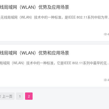
11b无线局域网（WLAN）优势及应用场景
简介 IEEE 802.11b是无线局域网（WLAN）技术中的一种标准，是IE
11a无线局域网（WLAN）优势和应用场景
IEEE 802.11a是无线局域网（WLAN）技术中的一种标准，它是IEEE 802.11系列中最早的无线通信标准之一。 该标准于1999年正
上一页
1
2