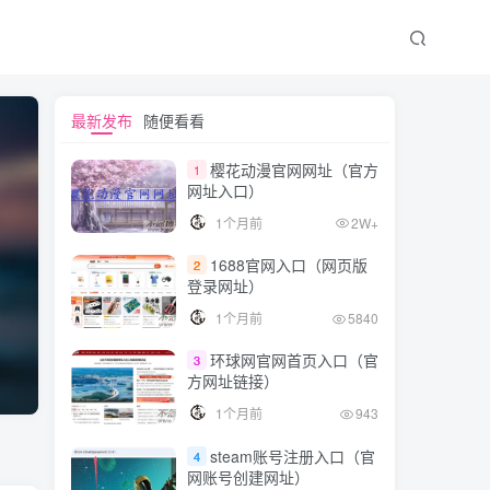
最新发布
随便看看
樱花动漫官网网址（官方
1
网址入口）
1个月前
2W+
1688官网入口（网页版
2
登录网址）
1个月前
5840
环球网官网首页入口（官
3
方网址链接）
1个月前
943
steam账号注册入口（官
4
网账号创建网址）