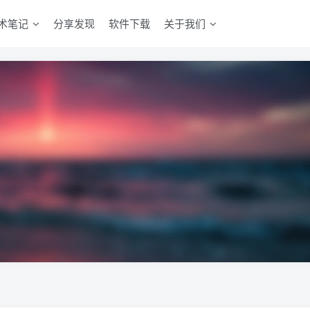
术笔记
分享发现
软件下载
关于我们