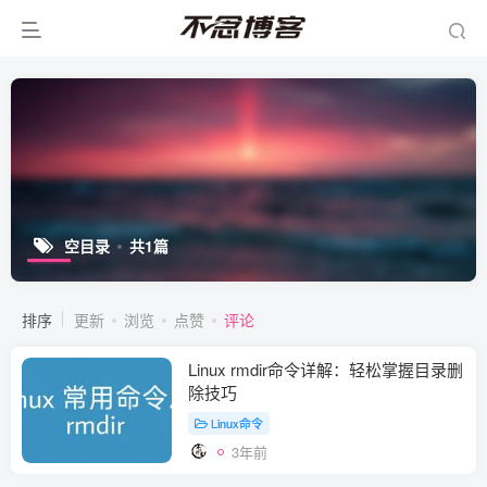
空目录
共1篇
排序
更新
浏览
点赞
评论
Linux rmdir命令详解：轻松掌握目录删
除技巧
Linux命令
3年前