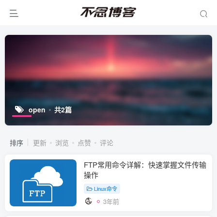
open
共2篇
排序
更新
浏览
点赞
评论
FTP常用命令详解：快速掌握文件传输
操作
Linux命令
3年前