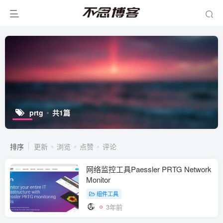
prtg
共1篇
排序
更新
浏览
点赞
评论
网络监控工具Paessler PRTG Network
Monitor
组件工具
3年前