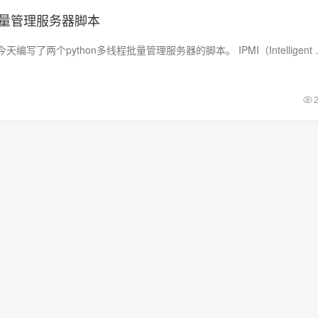
程批量管理服务器脚本
大家好，我是不念，今天编写了两个python多线程批量管理服务器的脚