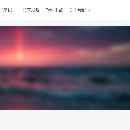
术笔记
分享发现
软件下载
关于我们