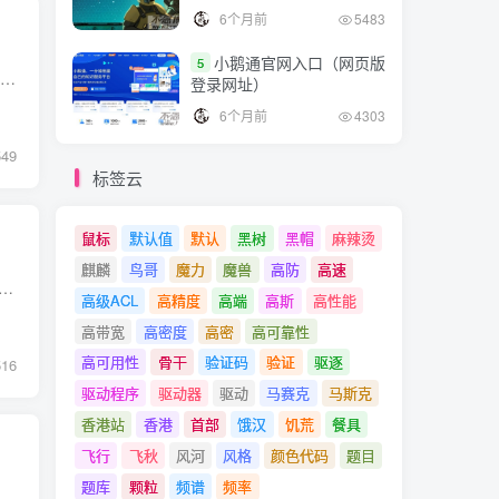
6个月前
5483
小鹅通官网入口（网页版
5
mkosi 是一个轻量级工具，用于从发行版软件包构建镜像。 本文介绍如何使用 mkosi 从 RHEL 和 RHEL 通用基础镜像Universal Base Image（UBI）的软件包构建镜像。 RHEL UBI 是 RHEL 的一个子集，...
登录网址）
6个月前
4303
549
标签云
鼠标
默认值
默认
黑树
黑帽
麻辣烫
麒麟
鸟哥
魔力
魔兽
高防
高速
何 Linux 发行版上。具体方法如下。 人们喜欢使用不可变的 NixOS的原因之一是它的 Nix 包管理器。 它有超过 80,000 个软件包，这可能与 Debian 软件包的数量相差比...
高级ACL
高精度
高端
高斯
高性能
高带宽
高密度
高密
高可靠性
高可用性
骨干
验证码
验证
驱逐
516
驱动程序
驱动器
驱动
马赛克
马斯克
香港站
香港
首部
饿汉
饥荒
餐具
飞行
飞秋
风河
风格
颜色代码
题目
题库
颗粒
频谱
频率
置中，我们常常需要检查某个软件包是否已经被安装。 在本文中，我们将介绍如何使用Linux Shell脚本来检查软件包的安装状态。 使用dpkg命令 在基于Debian的Linux发行版中，如Ubunt...