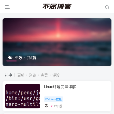
生效
共2篇
排序
更新
浏览
点赞
评论
Linux环境变量详解
Linux教程
2年前