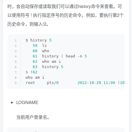
时，会自动保存或读取我们可以通过history命令来查看。可
以使用符号 ! 执行指定序号的历史命令。例如，要执行第2个
历史命令，则输入!2。
$ history 
5
59
  ls
60
  who
61
  history 
|
 head -n 
5
62
  who am i
63
  history 
5
$
 !
62
who am i
root     pts/
0
2022
-
10
-
29
11
:
00
(
101.8
LOGNAME
当前用户登录名。