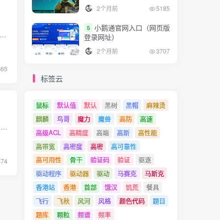
2个月前
5185
小鹅通官网入口（网页版
5
 中，如果一个文件是只读的，您需要先修改文件的权限，然后才能进行编辑。 以下是修改只读文件的步骤： 使用 ls -l 命令检查文件权限。例如，如果要检查名为 file.txt 的文件，可以运行...
登录网址）
2个月前
3707
565
标签云
鼠标
默认值
默认
黑树
黑帽
麻辣烫
麒麟
鸟哥
魔力
魔兽
高防
高速
Linux文件系统中的每个文件和目录都具有一组属性，这些属性用于定义文件的所有者、访问权限和其他元数据。 以下是Linux文件属性的详解： 所有者（Owner）：文件的所有者通常是创建文件的用户。...
高级ACL
高精度
高端
高斯
高性能
高带宽
高密度
高密
高可靠性
高可用性
骨干
验证码
验证
驱逐
374
驱动程序
驱动器
驱动
马赛克
马斯克
香港站
香港
首部
饿汉
饥荒
餐具
飞行
飞秋
风河
风格
颜色代码
题目
题库
颗粒
频谱
频率