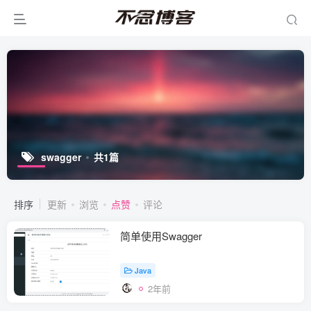
swagger
共1篇
排序
更新
浏览
点赞
评论
简单使用Swagger
Java
2年前