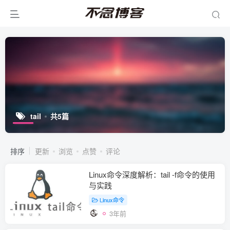
tail
共5篇
排序
更新
浏览
点赞
评论
Linux命令深度解析：tail -f命令的使用
与实践
Linux命令
3年前