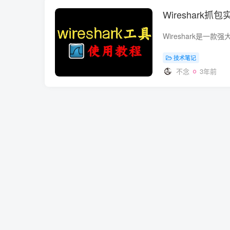
Wireshar
技术笔记
不念
3年前