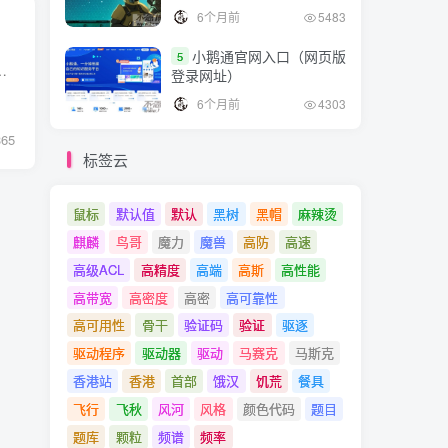
6个月前
5483
小鹅通官网入口（网页版
5
何使用Wireshark进行抓包分析，包括安装Wireshark，捕获数据包，过滤数据包和分析数据包等...
登录网址）
6个月前
4303
365
标签云
鼠标
默认值
默认
黑树
黑帽
麻辣烫
麒麟
鸟哥
魔力
魔兽
高防
高速
高级ACL
高精度
高端
高斯
高性能
高带宽
高密度
高密
高可靠性
高可用性
骨干
验证码
验证
驱逐
驱动程序
驱动器
驱动
马赛克
马斯克
香港站
香港
首部
饿汉
饥荒
餐具
飞行
飞秋
风河
风格
颜色代码
题目
题库
颗粒
频谱
频率