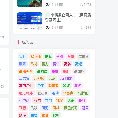
6个月前
5473
小鹅通官网入口（网页版
5
它的下一层所提供的网络来完成自己的需求。 物理层：负责光/电信号的传递...
登录网址）
6个月前
4299
499
标签云
鼠标
默认值
默认
黑树
黑帽
麻辣烫
麒麟
鸟哥
魔力
魔兽
高防
高速
输： 物理层负责将比特流从发送端传输到...
高级ACL
高精度
高端
高斯
高性能
高带宽
高密度
高密
高可靠性
高可用性
骨干
验证码
验证
驱逐
653
驱动程序
驱动器
驱动
马赛克
马斯克
香港站
香港
首部
饿汉
饥荒
餐具
飞行
飞秋
风河
风格
颜色代码
题目
题库
颗粒
频谱
频率
传输数据的物理媒介，如电缆、光纤等。 数据链路层：负责在物理层之上建立数据链路，实现数据的传输和流量控制。 网络层：负责在不同网络之间进行数据传输，并实现路由和转发等功能...