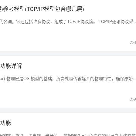
四层)参考模型(TCP/IP模型包含哪几层)
TCP/IP是一组协议的代名词，它还包括许多协议，组成了TCP/IP协议簇。 TCP/IP通讯协议采用了5层的层级结构，每一层都呼叫
层功能详解
物理层 (Physical Layer) 物理层是OSI模型的基础，负责处理传输媒介的物理特性，确保原始比特流在网络媒介中的可靠传输。 物理层的主要功能 比特传
层功能
物理层：负责