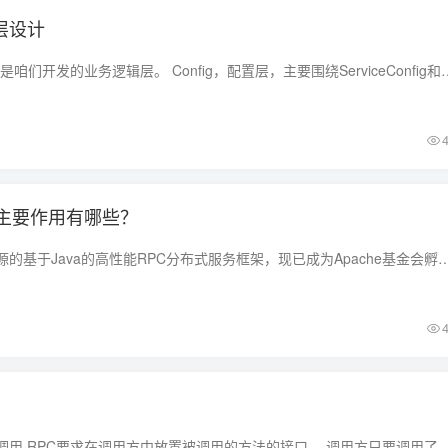
分层设计
Service，业务层，就是咱们开发的业务逻辑层。 Config，配置层，主要围绕ServiceConfig和Ref
，主要作用有哪些？
Dubbo是阿里巴巴开源的基于Java的高性能RPC分布式服务框架，现已成为Apache基金会孵化项目。 致力于提供高性能和透明化的RPC远程服务调用方案
通俗讲就是远程过程调用 RPC要求在调用方中放置被调用的方法的接口。 调用方只要调用了这些接口，就相当于调用了被调用方的实际方法，十分易