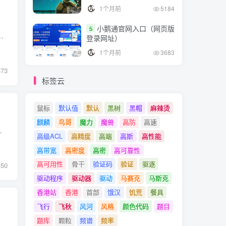
1个月前
5184
小鹅通官网入口（网页版
5
erenceConfig，初始化配置信息。 Proxy，代理层，服务提供者还是消费者都会生成一个代理类，使得服务...
登录网址）
1个月前
3683
473
标签云
鼠标
默认值
默认
黑树
黑帽
麻辣烫
麒麟
鸟哥
魔力
魔兽
高防
高速
，以及SOA服务治理方案。 简单的说，dubbo就是个服...
高级ACL
高精度
高端
高斯
高性能
高带宽
高密度
高密
高可靠性
高可用性
骨干
验证码
验证
驱逐
450
驱动程序
驱动器
驱动
马赛克
马斯克
香港站
香港
首部
饿汉
饥荒
餐具
飞行
飞秋
风河
风格
颜色代码
题目
题库
颗粒
频谱
频率
用。 于是，调用方可以像调用内部接口一样调用远程的...