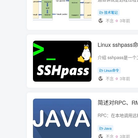
技术笔记
不念
3年前
Linux sshpa
Linux命令
不念
3年前
简述对RPC、R
Java
不念
3年前