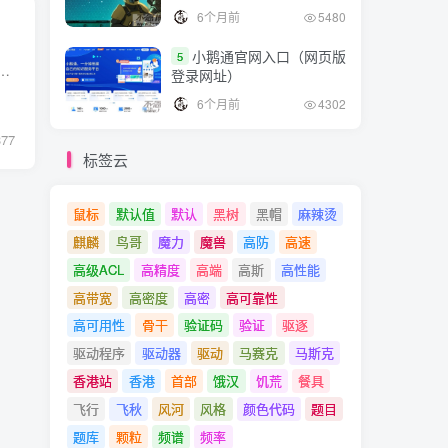
6个月前
5480
小鹅通官网入口（网页版
5
，用于解决 std::shared_ptr 可能引发的循环引用问题。 与 std::shared_ptr 不同的是，弱指针并不增加引用计数，因此不会影响对象的生命周期...
登录网址）
6个月前
4302
377
标签云
鼠标
默认值
默认
黑树
黑帽
麻辣烫
麒麟
鸟哥
魔力
魔兽
高防
高速
高级ACL
高精度
高端
高斯
高性能
高带宽
高密度
高密
高可靠性
高可用性
骨干
验证码
验证
驱逐
驱动程序
驱动器
驱动
马赛克
马斯克
香港站
香港
首部
饿汉
饥荒
餐具
飞行
飞秋
风河
风格
颜色代码
题目
题库
颗粒
频谱
频率