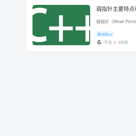
弱指针主要特点
C/C++
不念
3年前