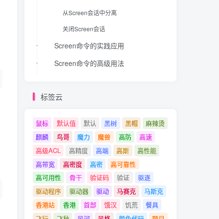
从Screen会话中分离
关闭Screen会话
Screen命令的实践应用
Screen命令的高级用法
命名会话
标签云
在Screen中创建新窗口
在Screen窗口间切换
鼠标
默认值
默认
黑树
黑帽
麻辣烫
分割Screen窗口
麒麟
鸟哥
魔力
魔兽
高防
高速
结论
高级ACL
高精度
高端
高斯
高性能
高带宽
高密度
高密
高可靠性
高可用性
骨干
验证码
验证
驱逐
驱动程序
驱动器
驱动
马赛克
马斯克
香港站
香港
首部
饿汉
饥荒
餐具
飞行
飞秋
风河
风格
颜色代码
题目