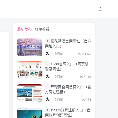
文章目录
最新发布
随便看看
樱花动漫官网网址（官方
1
网址入口）
Screen命令基础
1个月前
2.1W+
什么是Screen命令？
1688官网入口（网页版
2
如何安装Screen？
登录网址）
Screen命令的使用
1个月前
5846
创建一个新的Screen会话
环球网官网首页入口（官
3
列出所有Screen会话
方网址链接）
1个月前
954
切换到已有的Screen会话
从Screen会话中分离
steam账号注册入口（官
4
网账号创建网址）
关闭Screen会话