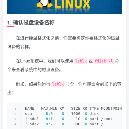
1. 确认磁盘设备名称
在进行硬盘格式化之前，你需要确定你要格式化的磁盘
设备的名称。
在Linux系统中，我们可以使用
或
命
lsblk
fdisk -l
令来查看系统中的磁盘设备。
例如，如果你运行
命令，你可能会看到如下的输
lsblk
出：
NAME   MAJ:MIN RM   SIZE RO TYPE MOUNTPOINT
sda      
8
:
0
0
   100G  
0
 disk 
├─sda1   
8
:
1
0
     1G  
0
 part /boot
└─sda2   
8
:
2
0
    99G  
0
 part /