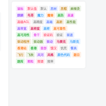
鼠标
默认值
默认
黑树
黑帽
麻辣烫
麒麟
鸟哥
魔力
魔兽
高防
高速
高级ACL
高精度
高端
高斯
高性能
高带宽
高密度
高密
高可靠性
高可用性
骨干
验证码
验证
驱逐
驱动程序
驱动器
驱动
马赛克
马斯克
香港站
香港
首部
饿汉
饥荒
餐具
飞行
飞秋
风河
风格
颜色代码
题目
题库
颗粒
频谱
频率