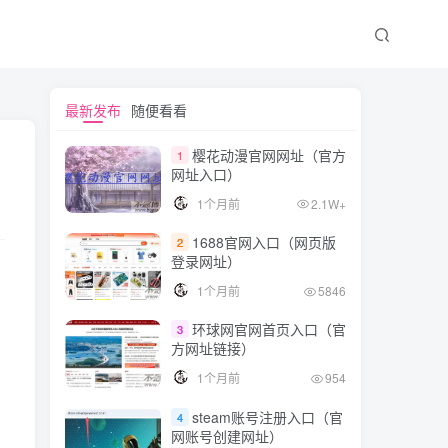
文章目录
最新发布
随便看看
樱花动漫官网网址（官方
1
网址入口）
基本概念
1个月前
2.1W+
编写Shell脚本
1688官网入口（网页版
2
运行脚本
登录网址）
结论
1个月前
5846
环球网官网首页入口（官
3
方网址链接）
1个月前
954
steam账号注册入口（官
4
网账号创建网址）