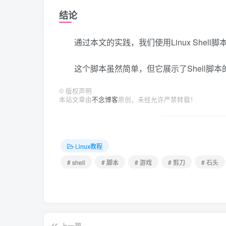
结论
通过本文的实践，我们使用Linux She
这个脚本虽然简单，但它展示了Shell脚
©
版权声明
本站文章由
不念博客
原创，未经允许严禁转载！
Linux教程
# shell
# 脚本
# 游戏
# 剪刀
# 石头
上一篇