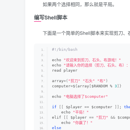
如果两个选择相同，那么就是平局。
编写Shell脚本
下面是一个简单的Shell脚本来实现剪刀
#!/bin/bash
echo 
"欢迎来到剪刀、石头、布游戏！"
echo 
"请输入你的选择（剪刀、石头、布）：
read player
array=
(
"剪刀"
"石头"
"布"
)
computer=$
{
array
[
$RANDOM % 
3
]}
echo 
"电脑选择了$computer"
if
[[
 $player == $computer 
]]
; 
th
    echo 
"平局！"
elif 
[[
 $player == 
"剪刀"
&&
 $comp
    echo 
"你赢了！"
else