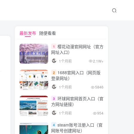
文章目录
最新发布
随便看看
樱花动漫官网网址（官方
1
网址入口）
游戏规则
1个月前
2.1W+
编写Shell脚本
1688官网入口（网页版
2
运行脚本
登录网址）
结论
1个月前
5846
环球网官网首页入口（官
3
方网址链接）
1个月前
954
steam账号注册入口（官
4
网账号创建网址）