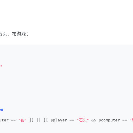
、石头、布游戏：
"
en
uter == 
"布"
]]
||
[[
 $player == 
"石头"
&&
 $computer == 
"