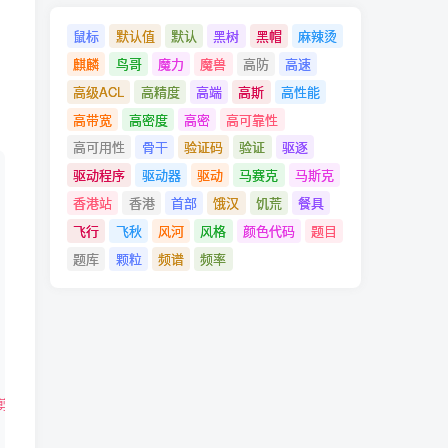
鼠标
默认值
默认
黑树
黑帽
麻辣烫
麒麟
鸟哥
魔力
魔兽
高防
高速
高级ACL
高精度
高端
高斯
高性能
高带宽
高密度
高密
高可靠性
高可用性
骨干
验证码
验证
驱逐
驱动程序
驱动器
驱动
马赛克
马斯克
香港站
香港
首部
饿汉
饥荒
餐具
飞行
飞秋
风河
风格
颜色代码
题目
题库
颗粒
频谱
频率
剪刀"
]]
||
[[
 $player == 
"布"
&&
 $computer == 
"石头"
]]
; 