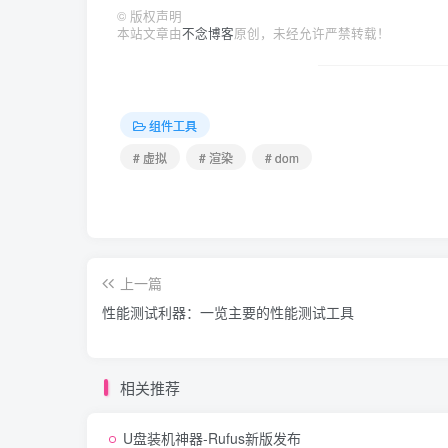
©
版权声明
本站文章由
不念博客
原创，未经允许严禁转载！
组件工具
# 虚拟
# 渲染
# dom
上一篇
性能测试利器：一览主要的性能测试工具
相关推荐
U盘装机神器-Rufus新版发布