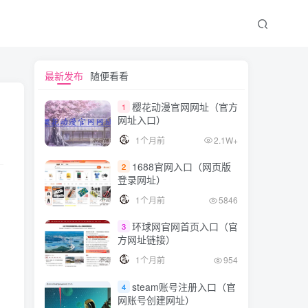
文章目录
最新发布
随便看看
樱花动漫官网网址（官方
1
网址入口）
虚拟DOM的优点
1个月前
2.1W+
性能提升
1688官网入口（网页版
2
开发过程简化
登录网址）
高级功能实现
1个月前
5846
虚拟DOM的缺点
环球网官网首页入口（官
3
内存占用增加
方网址链接）
1个月前
954
初次渲染时间增加
对DOM操作的复杂性增加
steam账号注册入口（官
4
网账号创建网址）
结论