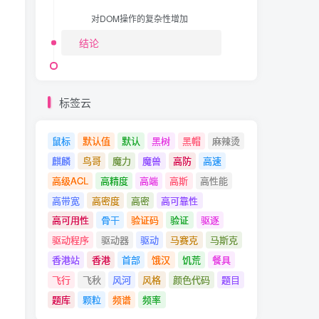
对DOM操作的复杂性增加
结论
标签云
鼠标
默认值
默认
黑树
黑帽
麻辣烫
麒麟
鸟哥
魔力
魔兽
高防
高速
高级ACL
高精度
高端
高斯
高性能
高带宽
高密度
高密
高可靠性
高可用性
骨干
验证码
验证
驱逐
驱动程序
驱动器
驱动
马赛克
马斯克
香港站
香港
首部
饿汉
饥荒
餐具
飞行
飞秋
风河
风格
颜色代码
题目
题库
颗粒
频谱
频率