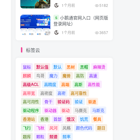
1个月前
5182
小鹅通官网入口（网页版
5
登录网址）
1个月前
3657
标签云
鼠标
默认值
默认
黑树
黑帽
麻辣烫
麒麟
鸟哥
魔力
魔兽
高防
高速
高级ACL
高精度
高端
高斯
高性能
高带宽
高密度
高密
高可靠性
高可用性
骨干
验证码
验证
驱逐
驱动程序
驱动器
驱动
马赛克
马斯克
香港站
香港
首部
饿汉
饥荒
餐具
飞行
飞秋
风河
风格
颜色代码
题目
题库
颗粒
频谱
频率