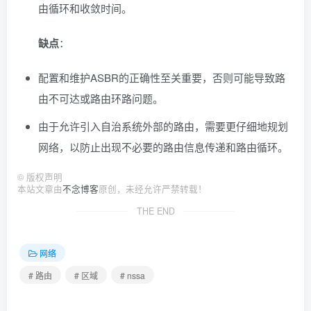
由循环和收敛时间。
缺点
：
配置和维护ASBR的正确性至关重要，否则可能导致路
由不可达或路由环路问题。
由于允许引入自治系统外部的路由，需要更仔细地规划
网络，以防止出现不必要的路由信息传递和路由循环。
©
版权声明
本站文章由
不念博客
原创，未经允许严禁转载！
THE END
网络
# 路由
# 区域
# nssa