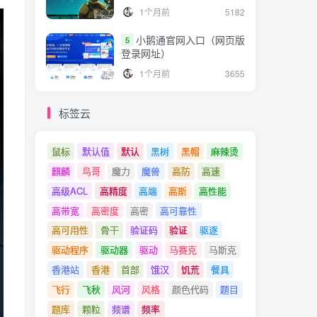
1个月前
5182
小鹅通官网入口（网页版
5
登录网址）
1个月前
3655
标签云
鼠标
默认值
默认
黑树
黑帽
麻辣烫
麒麟
鸟哥
魔力
魔兽
高防
高速
高级ACL
高精度
高端
高斯
高性能
高带宽
高密度
高密
高可靠性
高可用性
骨干
验证码
验证
驱逐
驱动程序
驱动器
驱动
马赛克
马斯克
香港站
香港
首部
饿汉
饥荒
餐具
飞行
飞秋
风河
风格
颜色代码
题目
题库
颗粒
频谱
频率