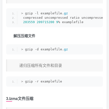
>
 gzip -l examplefile.
gz
 compressed uncompressed ratio uncompressed_n
203559
209715200
9
% examplefile
解压压缩文件
>
 gzip -d examplefile.
gz
递归压缩所有文件和目录
>
 gzip -r examplefile
3.lzma文件压缩