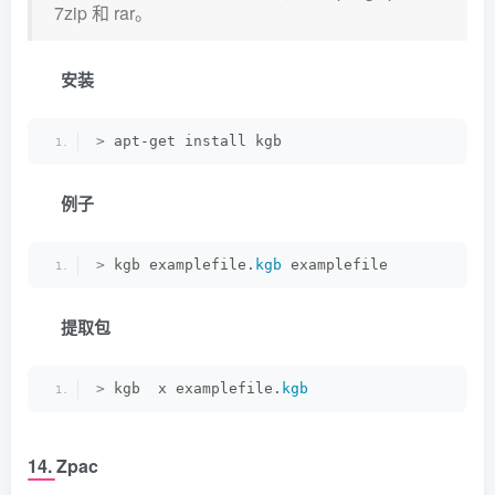
7zip 和 rar。
安装
>
 apt-get install kgb
例子
>
 kgb examplefile.
kgb
 examplefile
提取包
>
 kgb  x examplefile.
kgb
14. Zpac