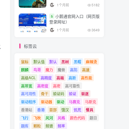
1个月前
5182
小鹅通官网入口（网页版
5
登录网址）
1个月前
3649
标签云
以
鼠标
默认值
默认
黑树
黑帽
麻辣烫
麒麟
鸟哥
魔力
魔兽
高防
高速
高级ACL
高精度
高端
高斯
高性能
高带宽
高密度
高密
高可靠性
高可用性
骨干
验证码
验证
驱逐
驱动程序
驱动器
驱动
马赛克
马斯克
香港站
香港
首部
饿汉
饥荒
餐具
飞行
飞秋
风河
风格
颜色代码
题目
题库
颗粒
频谱
频率