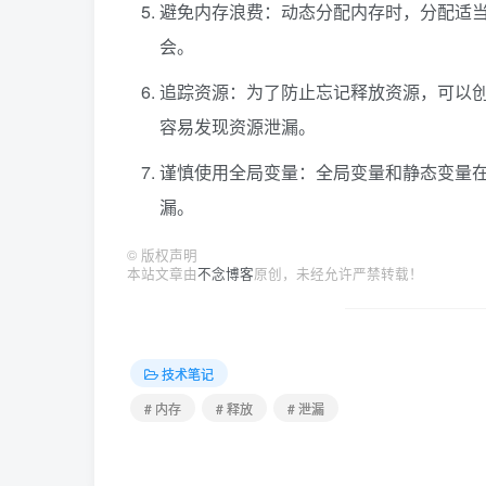
避免内存浪费：动态分配内存时，分配适
会。
追踪资源：为了防止忘记释放资源，可以
容易发现资源泄漏。
谨慎使用全局变量：全局变量和静态变量
漏。
©
版权声明
本站文章由
不念博客
原创，未经允许严禁转载！
技术笔记
# 内存
# 释放
# 泄漏