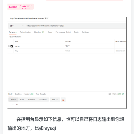
                .
setStartTime
(
now
)
name="张三"
                .
setEndTime
(
end
)
                .
setType
(
"1"
)
                .
setOperation
(
String.
valueOf
(
                .
setLocation
(
StrUtil.
isEmpty
(
                .
setExecuteTime
(
tookTime
)
                .
setParams
(
JSON.
toJSONString
(
        ApplicationEvent event = 
new
SysLogEv
 //发布事件
        applicationContext.
publishEvent
(
event
        long id = Thread.
currentThread
()
.
getI
        System.
out
.
println
(
"发布事件,线程id："
 
return
 result;
}
/**
在控制台显示如下信息，也可以自己将日志输出到你想
     * 配置异常通知
     *
输出的地方，比如mysql
     * @param point join point for advice