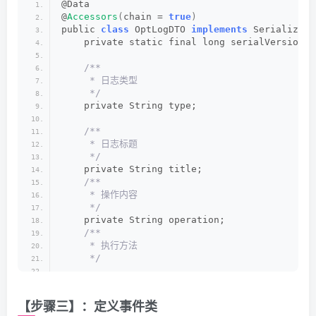
@Data
<
artifactId
>
hutool-all
<
/artifactI
@
Accessors
(
chain = 
true
)
<
version
>
5.8
.
20
<
/version
>
public 
class
 OptLogDTO 
implements
 Serializabl
<
/dependency
>
    private static final long serialVersionUI
<
dependency
>
/**
<
groupId
>
org.
projectlombok
<
/group
     * 日志类型
<
artifactId
>
lombok
<
/artifactId
>
     */
<
/dependency
>
    private String type;
<
/dependencies
>
/**
<
build
>
     * 日志标题
<
plugins
>
     */
<
plugin
>
    private String title;
<
groupId
>
org.
springframework
.
/**
<
artifactId
>
spring-boot-maven
     * 操作内容
<
configuration
>
     */
<
excludes
>
    private String operation;
<
exclude
>
/**
<
groupId
>
org.
proj
     * 执行方法
<
artifactId
>
lombo
     */
<
/exclude
>
<
/excludes
>
    private String method;
<
/configuration
>
<
/plugin
>
【步骤三】：定义事件类
/**
<
/plugins
>