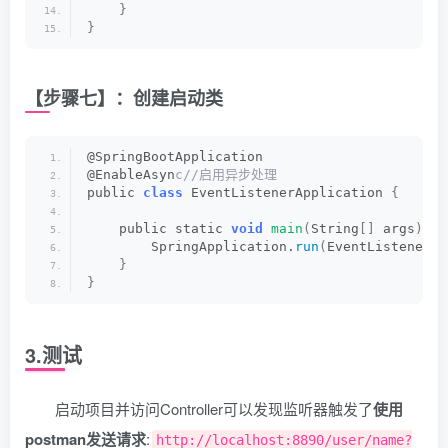
        String ip = RequestHolder.
getHttpServ
}
        String region = IPUtil.
getCityInfo
(
ip
}
 //获取请求参数
 // 参数
【步骤七】：创建启动类
        Object
[]
 args = point.
getArgs
()
;
        String requestParam = 
getArgs
(
args, r
        Date 
end
 = 
null
;
 // 计算耗时
@SpringBootApplication
        long tookTime = 0L;
@EnableAsyn
c//启用异步处理
try
{
public 
class
 EventListenerApplication 
{
            result = point.
proceed
()
;
}
 finally 
{
    public static 
void
main
(
String
[]
 args
)
{
end
 = DateUtil.
date
()
;
        SpringApplication.
run
(
EventListenerAp
}
            tookTime = DateUtil.
between
(
now, 
}
}
 // 如果是登录请求，则不获取用户信息
        String userName = 
"springboot葵花宝典"
 // 封装optLogDTO
3.测试
        OptLogDTO optLogDTO = 
new
OptLogDTO
()
        optLogDTO.
setIp
(
ip
)
                .
setCreateBy
(
userName
)
启动项目并访问Controller可以发现监听器触发了
使用
                .
setMethod
(
method
)
                .
setUrl
(
url
)
postman发送请求
:
http://localhost:8890/user/name?