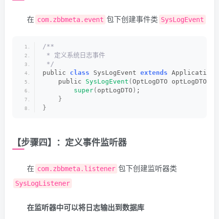
     * 请求路径
<
/build
>
     */
<
/project
>
在
包下创建事件类
com.zbbmeta.event
SysLogEvent
    private String url;
/**
     * 参数
/**
     */
 * 定义系统日志事件
    private String params;
 */
/**
public 
class
 SysLogEvent 
extends
 ApplicationE
     * ip地址
    public 
SysLogEvent
(
OptLogDTO optLogDTO
)
{
     */
super
(
optLogDTO
)
;
    private String ip;
}
/**
}
     * 耗时
     */
    private Long executeTime;
/**
【步骤四】：定义事件监听器
     * 地区
     */
    private String location;
在
包下创建监听器类
com.zbbmeta.listener
/**
     * 创建人
SysLogListener
     */
    private String createBy;
在监听器中可以将日志输出到数据库
/**