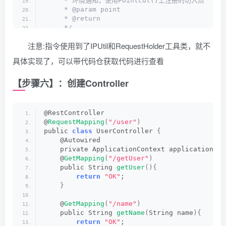
     * 环绕通知，使用Pointcut()上注册的切入点
     * @param point
     * @return
     */
    @
Around
(
"pointcut()"
)
注意:指令使用到了IPUtil和RequestHolder工具类，就不
    public Object 
recordLog
(
ProceedingJoinPoi
        Object result = 
new
Object
()
;
具体实现了，可以带代码仓获取代码进行查看
 // 获取request
【步骤六】：创建Controller
        HttpServletRequest request = RequestH
 // 判断为空则直接跳过执行
@RestController
if
(
ObjectUtils.
isEmpty
(
request
)){
@
RequestMapping
(
"/user"
)
return
 point.
proceed
()
;
public 
class
 UserController 
{
}
    @Autowired
 // 获取注解里的value值
    private ApplicationContext applicationCon
        Method targetMethod = 
resolveMethod
(
p
    @
GetMapping
(
"/getUser"
)
 // 打印执行时间
    public String 
getUser
(){
        Date now = DateUtil.
date
()
;
return
"OK"
;
 // 请求方法
}
        String method = request.
getMethod
()
;
        String url = request.
getRequestURI
()
;
    @
GetMapping
(
"/name"
)
    public String 
getName
(
String name
){
 // 获取IP和地区
return
"OK"
;