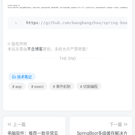
     * @param e exception
     */
    @
AfterThrowing
(
pointcut = 
"pointcut()"
, t
    public 
void
logAfterThrowing
(
JoinPoint po
https
://github.com/bangbangzhou/spring-boot-e
 // 打印执行时间
        long startTime = System.
nanoTime
()
;
        Date now = DateUtil.
date
()
;
©
版权声明
本站文章由
不念博客
原创，未经允许严禁转载！
        OptLogDTO optLogDTO = 
new
OptLogDTO
()
THE END
 // 获取IP和地区
        String ip = RequestHolder.
getHttpServ
        String region = IPUtil.
getCityInfo
(
ip
技术笔记
# aop
# event
# 事件机制
# 切面编程
 // 获取request
        HttpServletRequest request = RequestH
 // 请求方法
        String method = request.
getMethod
()
;
        String url = request.
getRequestURI
()
;
上一篇
下一篇
 // 获取注解里的value值
        Method targetMethod = 
resolveMethod
((
电脑软件：推荐一款非常实
SpringBoot多级缓存解决方