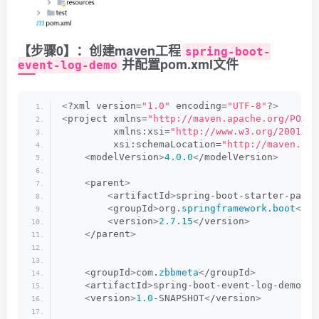
【步骤0】：创建maven工程
spring-boot-
并配置pom.xml文件
event-log-demo
<
?xml version=
"1.0"
 encoding=
"UTF-8"
?
>
<
project xmlns=
"http://maven.apache.org/POM/4
         xmlns:xsi=
"http://www.w3.org/2001/XM
         xsi:schemaLocation=
"http://maven.apa
<
modelVersion
>
4.0
.
0
<
/modelVersion
>
<
parent
>
<
artifactId
>
spring-boot-starter-paren
<
groupId
>
org.
springframework
.
boot
<
/gr
<
version
>
2.7
.
15
<
/version
>
<
/parent
>
<
groupId
>
com.
zbbmeta
<
/groupId
>
<
artifactId
>
spring-boot-event-log-demo
<
/a
<
version
>
1.0
-SNAPSHOT
<
/version
>