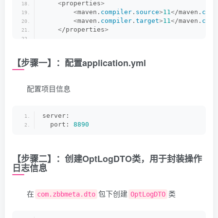
<
properties
>
<
maven.
compiler
.
source
>
11
<
/maven.
comp
<
maven.
compiler
.
target
>
11
<
/maven.
comp
<
/properties
>
<
dependencies
>
<
dependency
>
【步骤一】：配置application.yml
<
groupId
>
org.
springframework
.
boot
<
artifactId
>
spring-boot-starter-w
<
/dependency
>
配置项目信息
<
!--        aop--
>
<
dependency
>
<
groupId
>
org.
springframework
.
boot
server:
<
artifactId
>
spring-boot-starter-a
  port: 
8890
<
/dependency
>
<
!--        fastjson2--
>
<
dependency
>
【步骤二】：创建OptLogDTO类，用于封装操作
<
groupId
>
com.
alibaba
.
fastjson2
<
/g
日志信息
<
artifactId
>
fastjson2
<
/artifactId
<
version
>
2.0
.
35
<
/version
>
<
/dependency
>
在
包下创建
类
com.zbbmeta.dto
OptLogDTO
<
dependency
>
<
groupId
>
cn.
hutool
<
/groupId
>