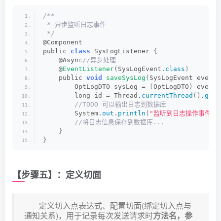
     * 创建时间
     */
/**
    private Date startTime;
 * 异步监听日志事件
/**
 */
     * 更新时间
@Component
     */
public 
class
 SysLogListener 
{
    private Date endTime;
    @Asyn
c//异步处理
    @
EventListener
(
SysLogEvent.
class
)
    public 
void
saveSysLog
(
SysLogEvent event
)
/**
        OptLogDTO sysLog = 
(
OptLogDTO
)
 event.
     * 异常信息
        long id = Thread.
currentThread
()
.
getI
     */
 //TODO 可以输出日志到数据库
        System.
out
.
println
(
"监听到日志操作事件：
    private String exception;
 //将日志信息保存到数据库...
}
}
}
【步骤五】：定义切面
定义切入点表达式、配置切面(绑定切入点与
通知关系)，用于记录每次发送请求时
方法名，参