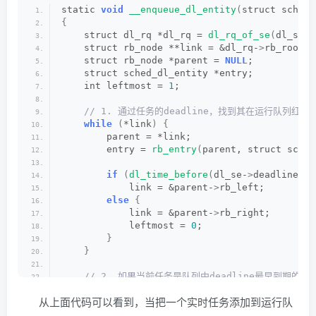
static 
void
__enqueue_dl_entity
(
struct sched_
{
    struct dl_rq *dl_rq = 
dl_rq_of_se
(
dl_se
)
;
    struct rb_node **link = &dl_rq-
>
rb_root.
r
    struct rb_node *parent = 
NULL
;
    struct sched_dl_entity *entry;
    int leftmost = 
1
;
 // 1. 通过任务的deadline，找到其在运行队列红
while
(
*link
)
{
        parent = *link;
        entry = 
rb_entry
(
parent, struct sched
if
(
dl_time_before
(
dl_se-
>
deadline, e
            link = &parent-
>
rb_left;
else
{
            link = &parent-
>
rb_right;
            leftmost = 
0
;
}
}
 // 2. 如果当前任务是队列中deadline最早到期的，
if
(
leftmost
)
从上面代码可以看到，当把一个实时任务添加到运行队
        dl_rq-
>
rb_leftmost = &dl_se-
>
rb_node;