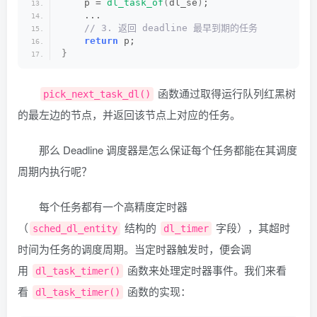
    p = 
dl_task_of
(
dl_se
)
;
    ...
 // 3. 返回 deadline 最早到期的任务
return
 p;
}
函数通过取得运行队列红黑树
pick_next_task_dl()
的最左边的节点，并返回该节点上对应的任务。
那么 Deadline 调度器是怎么保证每个任务都能在其调度
周期内执行呢？
每个任务都有一个高精度定时器
（
结构的
字段），其超时
sched_dl_entity
dl_timer
时间为任务的调度周期。当定时器触发时，便会调
用
函数来处理定时器事件。我们来看
dl_task_timer()
看
函数的实现：
dl_task_timer()