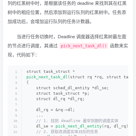
列的红黑树中时，是根据该任务的 deadline 来找到其在红黑
 // 3. 将任务添加到运行队列的红黑树中
rb_link_node
(
&dl_se-
>
rb_node, parent, lin
树中的相应位置，然后添加到运行队列的红黑树中。任务添
rb_insert_color
(
&dl_se-
>
rb_node, &dl_rq-
>
加成功后，会增加运行队列的任务计数器。
 // 4. 增加运行队列的任务数
inc_dl_tasks
(
dl_se, dl_rq
)
;
当进行任务切换时，Deadline 调度器选择红黑树最左面
}
的节点进行调度，其通过
函数来实
pick_next_task_dl()
现，代码如下：
struct task_struct 
*
pick_next_task_dl
(
struct rq *rq, struct task_
{
    struct sched_dl_entity *dl_se;
    struct task_struct *p;
    struct dl_rq *dl_rq;
    dl_rq = &rq-
>
dl;
    ...
 // 1. 找到 deadline 最早到期的调度实体
    dl_se = 
pick_next_dl_entity
(
rq, dl_rq
)
;
 // 2. 获取改调度实体对应的任务