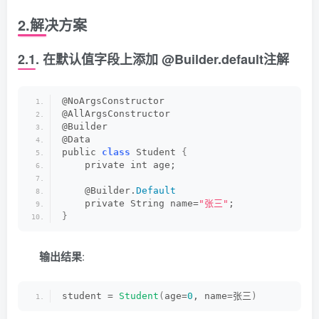
2.解决方案
2.1. 在默认值字段上添加 @Builder.default注解
@NoArgsConstructor
@AllArgsConstructor
@Builder
@Data
public 
class
 Student 
{
    private int age;
    @Builder.
Default
    private String name=
"张三"
;
}
输出结果
:
student = 
Student
(
age=
0
, name=张三
)