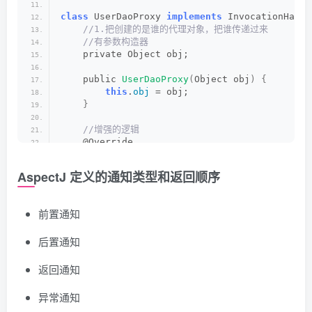
class
 UserDaoProxy 
implements
 InvocationHandl
 //1.把创建的是谁的代理对象，把谁传递过来
 //有参数构造器
    private Object obj;
    public 
UserDaoProxy
(
Object obj
)
{
this
.
obj
 = obj;
}
 //增强的逻辑
    @Override
    public Object 
invoke
(
Object proxy, Method
 //方法之前:
AspectJ 定义的通知类型和返回顺序
        System.
out
.
println
(
"方法之前执行...."
 +
前置通知
 //被增强的方法执行
        Object res = method.
invoke
(
obj, args
)
后置通知
 //方法之后
        System.
out
.
println
(
"方法之后执行..."
 + 
返回通知
return
 res;
}
}
异常通知