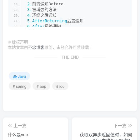
2.
前置通知Before
3.
被增强的方法
4.
环绕之后通知
5.
AfterReturning
后置通知
6.
After
最终通知
(
2
)
.异常情况
1.
环绕之前通知
©
版权声明
2.
前置通知Before
本站文章由
不念博客
原创，未经允许严禁转载！
3.
被增强的方法
4.
AfterThrowing
异常通知
THE END
5.
After
最终通知
Java
# spring
# aop
# ioc
上一篇
下一篇
什么是vue
获取双异步返回值时，如何