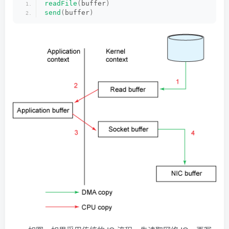
readFile
(
buffer
)
send
(
buffer
)