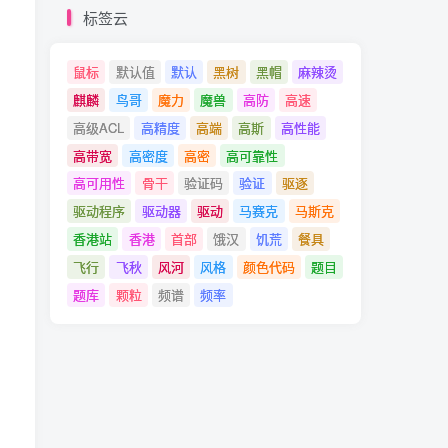
标签云
鼠标
默认值
默认
黑树
黑帽
麻辣烫
麒麟
鸟哥
魔力
魔兽
高防
高速
高级ACL
高精度
高端
高斯
高性能
高带宽
高密度
高密
高可靠性
高可用性
骨干
验证码
验证
驱逐
驱动程序
驱动器
驱动
马赛克
马斯克
香港站
香港
首部
饿汉
饥荒
餐具
飞行
飞秋
风河
风格
颜色代码
题目
题库
颗粒
频谱
频率