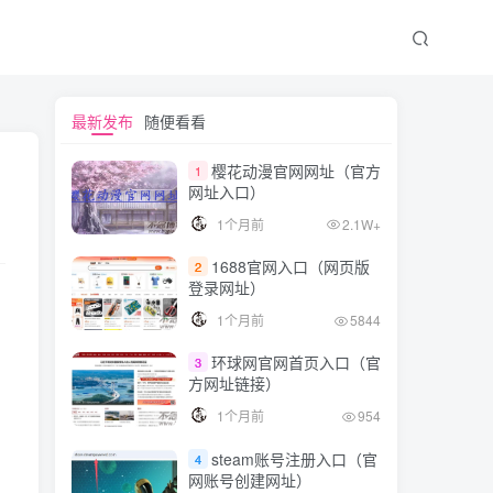
文章目录
最新发布
随便看看
樱花动漫官网网址（官方
1
网址入口）
Skype电脑版下载教程
1个月前
2.1W+
第一步：进入Skype官网
1688官网入口（网页版
2
第二步：下载Skype
登录网址）
第三步：安装Skype
1个月前
5844
第四步：使用Skype
环球网官网首页入口（官
3
方网址链接）
1个月前
954
steam账号注册入口（官
4
网账号创建网址）